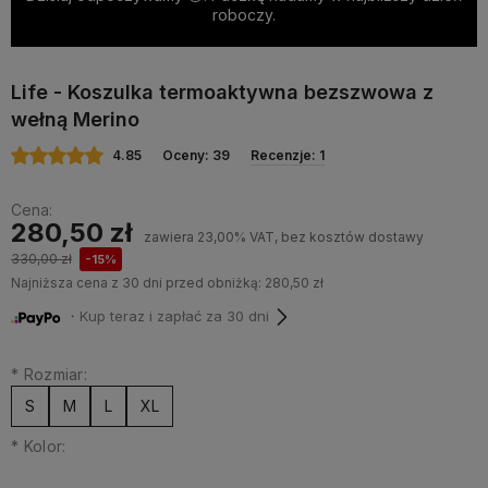
roboczy.
Life - Koszulka termoaktywna bezszwowa z
wełną Merino
4.85
Oceny: 39
Recenzje: 1
Cena:
280,50 zł
zawiera 23,00% VAT, bez kosztów dostawy
330,00 zł
-15%
Najniższa cena z 30 dni przed obniżką:
280,50 zł
・Kup teraz i zapłać za 30 dni
*
Rozmiar:
S
M
L
XL
*
Kolor: