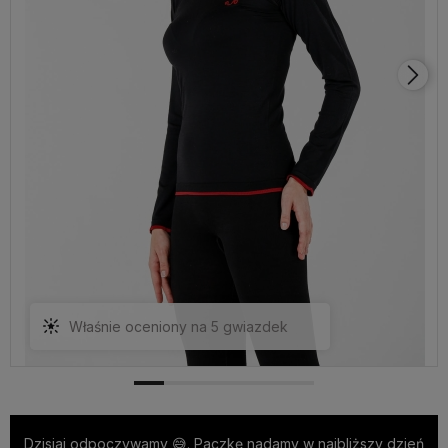
Właśnie oceniony na 5 gwiazdek
Dzisiaj odpoczywamy 😅. Paczkę nadamy w najbliższy dzień