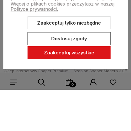
Więcej o plikach cookies przeczytasz w naszej
Informacje
Polityce prywatności.
Zaakceptuj tylko niezbędne
O nas
Dostosuj zgody
Zaakceptuj wszystkie
Sklep internetowy Shoper Premium
Szablon Shoper Modern 3.0™
od GrowCommerce
Wybierz coś dla siebie z naszej aktualnej oferty lub zaloguj
się, aby przywrócić dodane produkty do listy z poprzedniej
sesji.