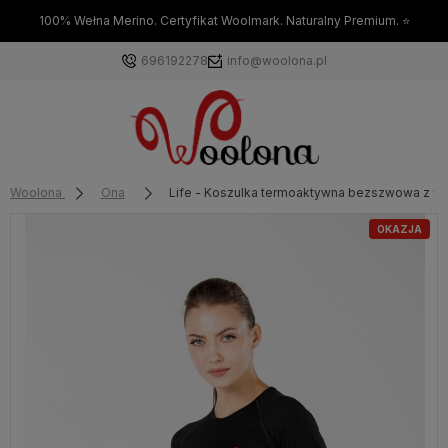
100% Wełna Merino. Certyfikat Woolmark. Naturalny Premium. ⭐
696192278
info@woolona.pl
Woolona
Ona
Life - Koszulka termoaktywna bezszwowa z we
OKAZJA