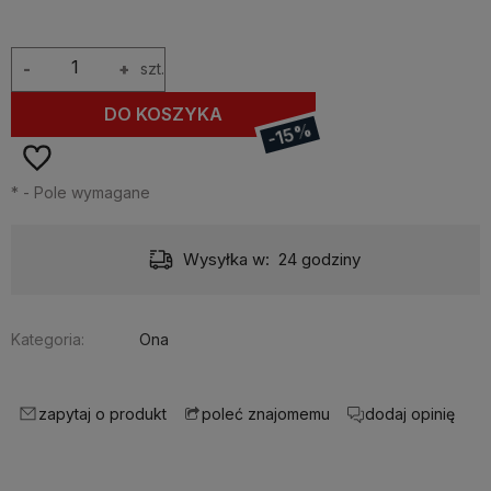
-
+
szt.
DO KOSZYKA
-15%
*
- Pole wymagane
Wysyłka w:
24 godziny
Kategoria:
Ona
zapytaj o produkt
dodaj opinię
poleć znajomemu