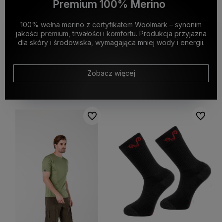
Premium 100% Merino
100% wełna merino z certyfikatem Woolmark – synonim
jakości premium, trwałości i komfortu. Produkcja przyjazna
dla skóry i środowiska, wymagająca mniej wody i energii.
Zobacz więcej
Do ulubionych
Do ulubi