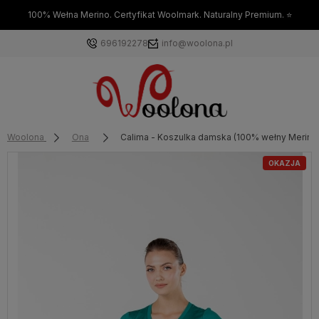
100% Wełna Merino. Certyfikat Woolmark. Naturalny Premium. ⭐
696192278
info@woolona.pl
Woolona
Ona
Calima - Koszulka damska (100% wełny Merino,
OKAZJA