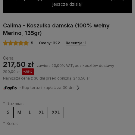
jeszcze dzisiaj!
Calima - Koszulka damska (100% wełny
Merino, 135gr)
5
Oceny: 322
Recenzje: 1
Cena:
217,50 zł
zawiera 23,00% VAT, bez kosztów dostawy
290,00 zł
-25%
Najniższa cena z 30 dni przed obniżką:
246,50 zł
・Kup teraz i zapłać za 30 dni
*
Rozmiar:
S
M
L
XL
XXL
*
Kolor: