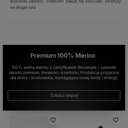
wysokiej jakości. Polecam zakup tej kosZulki. Posłuży
na długie lata
Premium 100% Merino
100% wełna merino z certyfikatem Woolmark – synonim
jakości premium, trwałości i komfortu. Produkcja przyjazna
dla skóry i środowiska, wymagająca mniej wody i energii.
Zobacz więcej
Do ulubionych
Do ulubi