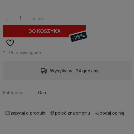
-
+
szt.
DO KOSZYKA
-25%
*
- Pole wymagane
Wysyłka w:
24 godziny
Kategoria:
Ona
zapytaj o produkt
dodaj opinię
poleć znajomemu