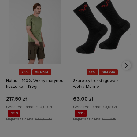
25%
OKAZJA
10%
OKAZJA
Notus - 100% Wełny merynos
Skarpety trekkingowe z
koszulka - 135gr
wełny Merino
217,50 zł
63,00 zł
Cena regularna:
290,00 zł
Cena regularna:
70,00 zł
-25%
-10%
Najniższa cena:
246,50 zł
Najniższa cena:
59,50 zł