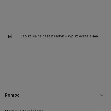
Do koszyka
Do koszyka
Zapisz się na nasz biuletyn – Wpisz adres e-mail
polityce prywatności
Pomoc