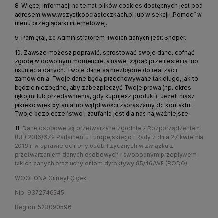
8. Więcej informacji na temat plików cookies dostępnych jest pod
adresem
www.wszystkoociasteczkach.pl
lub w sekcji „Pomoc” w
menu przeglądarki internetowej.
9. Pamiętaj, że Administratorem Twoich danych jest: Shoper.
10. Zawsze możesz poprawić, sprostować swoje dane, cofnąć
zgodę w dowolnym momencie, a nawet żądać przeniesienia lub
usunięcia danych. Twoje dane są niezbędne do realizacji
zamówienia. Twoje dane będą przechowywane tak długo, jak to
będzie niezbędne, aby zabezpieczyć Twoje prawa (np. okres
rękojmi lub przedawnienia, gdy kupujesz produkt). Jeżeli masz
jakiekolwiek pytania lub wątpliwości zapraszamy do kontaktu.
Twoje bezpieczeństwo i zaufanie jest dla nas najważniejsze.
11.
Dane osobowe są przetwarzane zgodnie z Rozporządzeniem
(UE) 2016/679 Parlamentu Europejskiego i Rady z dnia 27 kwietnia
2016 r. w sprawie ochrony osób fizycznych w związku z
przetwarzaniem danych osobowych i swobodnym przepływem
takich danych oraz uchyleniem dyrektywy 95/46/WE (RODO).
WOOLONA Cüneyt Çiçek
Nip: 9372746545
Region: 523090596