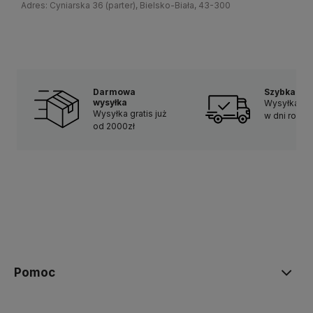
Adres: Cyniarska 36 (parter), Bielsko-Biała, 43-300
Darmowa
Szybka do
wysyłka
Wysyłka w 
Wysyłka gratis już
w dni robo
od 2000zł
Pomoc