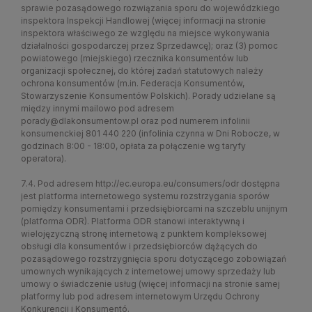
sprawie pozasądowego rozwiązania sporu do wojewódzkiego
inspektora Inspekcji Handlowej (więcej informacji na stronie
inspektora właściwego ze względu na miejsce wykonywania
działalności gospodarczej przez Sprzedawcę); oraz (3) pomoc
powiatowego (miejskiego) rzecznika konsumentów lub
organizacji społecznej, do której zadań statutowych należy
ochrona konsumentów (m.in. Federacja Konsumentów,
Stowarzyszenie Konsumentów Polskich). Porady udzielane są
między innymi mailowo pod adresem
porady@dlakonsumentow.pl oraz pod numerem infolinii
konsumenckiej 801 440 220 (infolinia czynna w Dni Robocze, w
godzinach 8:00 - 18:00, opłata za połączenie wg taryfy
operatora).
7.4. Pod adresem
http://ec.europa.eu/consumers/odr
dostępna
jest platforma internetowego systemu rozstrzygania sporów
pomiędzy konsumentami i przedsiębiorcami na szczeblu unijnym
(platforma ODR). Platforma ODR stanowi interaktywną i
wielojęzyczną stronę internetową z punktem kompleksowej
obsługi dla konsumentów i przedsiębiorców dążących do
pozasądowego rozstrzygnięcia sporu dotyczącego zobowiązań
umownych wynikających z internetowej umowy sprzedaży lub
umowy o świadczenie usług (więcej informacji na stronie samej
platformy lub pod adresem internetowym Urzędu Ochrony
Konkurencji i Konsumentó.