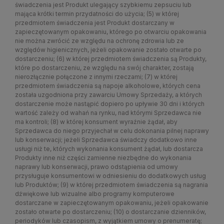
świadczenia jest Produkt ulegający szybkiemu zepsuciu lub
mająca krótki termin przydatności do użycia; (5) w której
przedmiotem świadczenia jest Produkt dostarczany w
zapieczętowanym opakowaniu, którego po otwarciu opakowania
nie można zwrócić ze względu na ochronę zdrowia lub ze
względów higienicznych, jeżeli opakowanie zostało otwarte po
dostarczeniu; (6) w której przedmiotem świadczenia są Produkty,
które po dostarczeniu, ze względu na swój charakter, zostają
nierozłącznie połączone z innymi rzeczami; (7) w której
przedmiotem świadczenia są napoje alkoholowe, których cena
została uzgodniona przy zawarciu Umowy Sprzedaży, a których
dostarczenie może nastąpić dopiero po upływie 30 dni i których
wartość zależy od wahań na rynku, nad którymi Sprzedawca nie
ma kontroli; (8) w której konsument wyraźnie żądał, aby
Sprzedawca do niego przyjechał w celu dokonania pilnej naprawy
lub konserwacji; jeżeli Sprzedawca świadczy dodatkowo inne
usługi niż te, których wykonania konsument żądał, lub dostarcza
Produkty inne niż części zamienne niezbędne do wykonania
naprawy lub konserwacji, prawo odstąpienia od umowy
przysługuje konsumentowi w odniesieniu do dodatkowych usług
lub Produktów; (9) w której przedmiotem świadczenia są nagrania
dźwiękowe lub wizualne albo programy komputerowe
dostarczane w zapieczętowanym opakowaniu, jeżeli opakowanie
zostało otwarte po dostarczeniu; (10) o dostarczanie dzienników,
periodyków lub czasopism, z wyjątkiem umowy o prenumeratę;