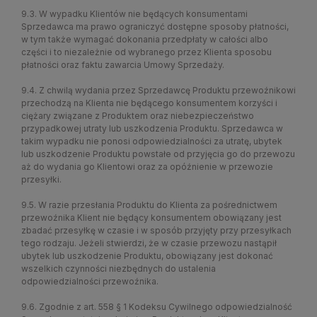
9.3. W wypadku Klientów nie będących konsumentami
Sprzedawca ma prawo ograniczyć dostępne sposoby płatności,
w tym także wymagać dokonania przedpłaty w całości albo
części i to niezależnie od wybranego przez Klienta sposobu
płatności oraz faktu zawarcia Umowy Sprzedaży.
9.4. Z chwilą wydania przez Sprzedawcę Produktu przewoźnikowi
przechodzą na Klienta nie będącego konsumentem korzyści i
ciężary związane z Produktem oraz niebezpieczeństwo
przypadkowej utraty lub uszkodzenia Produktu. Sprzedawca w
takim wypadku nie ponosi odpowiedzialności za utratę, ubytek
lub uszkodzenie Produktu powstałe od przyjęcia go do przewozu
aż do wydania go Klientowi oraz za opóźnienie w przewozie
przesyłki.
9.5. W razie przesłania Produktu do Klienta za pośrednictwem
przewoźnika Klient nie będący konsumentem obowiązany jest
zbadać przesyłkę w czasie i w sposób przyjęty przy przesyłkach
tego rodzaju. Jeżeli stwierdzi, że w czasie przewozu nastąpił
ubytek lub uszkodzenie Produktu, obowiązany jest dokonać
wszelkich czynności niezbędnych do ustalenia
odpowiedzialności przewoźnika.
9.6. Zgodnie z art. 558 § 1 Kodeksu Cywilnego odpowiedzialność