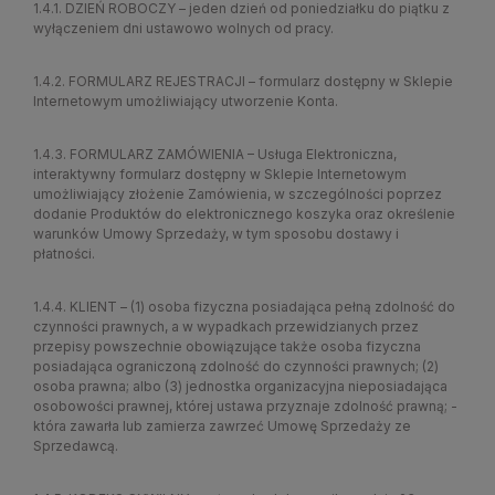
1.4.1. DZIEŃ ROBOCZY – jeden dzień od poniedziałku do piątku z
wyłączeniem dni ustawowo wolnych od pracy.
1.4.2. FORMULARZ REJESTRACJI – formularz dostępny w Sklepie
Internetowym umożliwiający utworzenie Konta.
1.4.3. FORMULARZ ZAMÓWIENIA – Usługa Elektroniczna,
interaktywny formularz dostępny w Sklepie Internetowym
umożliwiający złożenie Zamówienia, w szczególności poprzez
dodanie Produktów do elektronicznego koszyka oraz określenie
warunków Umowy Sprzedaży, w tym sposobu dostawy i
płatności.
1.4.4. KLIENT – (1) osoba fizyczna posiadająca pełną zdolność do
czynności prawnych, a w wypadkach przewidzianych przez
przepisy powszechnie obowiązujące także osoba fizyczna
posiadająca ograniczoną zdolność do czynności prawnych; (2)
osoba prawna; albo (3) jednostka organizacyjna nieposiadająca
osobowości prawnej, której ustawa przyznaje zdolność prawną; -
która zawarła lub zamierza zawrzeć Umowę Sprzedaży ze
Sprzedawcą.