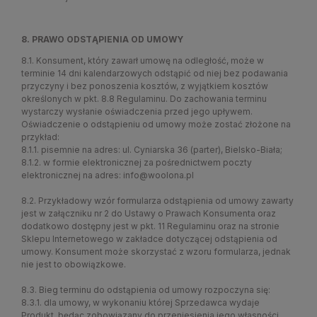
8. PRAWO ODSTĄPIENIA OD UMOWY
8.1. Konsument, który zawarł umowę na odległość, może w
terminie 14 dni kalendarzowych odstąpić od niej bez podawania
przyczyny i bez ponoszenia kosztów, z wyjątkiem kosztów
określonych w pkt. 8.8 Regulaminu. Do zachowania terminu
wystarczy wysłanie oświadczenia przed jego upływem.
Oświadczenie o odstąpieniu od umowy może zostać złożone na
przykład:
8.1.1. pisemnie na adres: ul. Cyniarska 36 (parter), Bielsko-Biała;
8.1.2. w formie elektronicznej za pośrednictwem poczty
elektronicznej na adres: info@woolona.pl
8.2. Przykładowy wzór formularza odstąpienia od umowy zawarty
jest w załączniku nr 2 do Ustawy o Prawach Konsumenta oraz
dodatkowo dostępny jest w pkt. 11 Regulaminu oraz na stronie
Sklepu Internetowego w zakładce dotyczącej odstąpienia od
umowy. Konsument może skorzystać z wzoru formularza, jednak
nie jest to obowiązkowe.
8.3. Bieg terminu do odstąpienia od umowy rozpoczyna się:
8.3.1. dla umowy, w wykonaniu której Sprzedawca wydaje
Produkt, będąc zobowiązany do przeniesienia jego własności