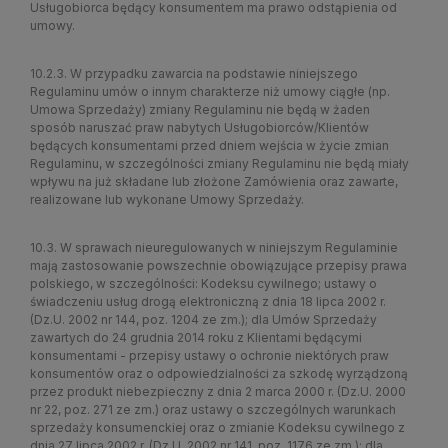
Usługobiorca będący konsumentem ma prawo odstąpienia od
umowy.
10.2.3. W przypadku zawarcia na podstawie niniejszego
Regulaminu umów o innym charakterze niż umowy ciągłe (np.
Umowa Sprzedaży) zmiany Regulaminu nie będą w żaden
sposób naruszać praw nabytych Usługobiorców/Klientów
będących konsumentami przed dniem wejścia w życie zmian
Regulaminu, w szczególności zmiany Regulaminu nie będą miały
wpływu na już składane lub złożone Zamówienia oraz zawarte,
realizowane lub wykonane Umowy Sprzedaży.
10.3. W sprawach nieuregulowanych w niniejszym Regulaminie
mają zastosowanie powszechnie obowiązujące przepisy prawa
polskiego, w szczególności: Kodeksu cywilnego; ustawy o
świadczeniu usług drogą elektroniczną z dnia 18 lipca 2002 r.
(Dz.U. 2002 nr 144, poz. 1204 ze zm.); dla Umów Sprzedaży
zawartych do 24 grudnia 2014 roku z Klientami będącymi
konsumentami - przepisy ustawy o ochronie niektórych praw
konsumentów oraz o odpowiedzialności za szkodę wyrządzoną
przez produkt niebezpieczny z dnia 2 marca 2000 r. (Dz.U. 2000
nr 22, poz. 271 ze zm.) oraz ustawy o szczególnych warunkach
sprzedaży konsumenckiej oraz o zmianie Kodeksu cywilnego z
dnia 27 lipca 2002 r. (Dz.U. 2002 nr 141, poz. 1176 ze zm.); dla