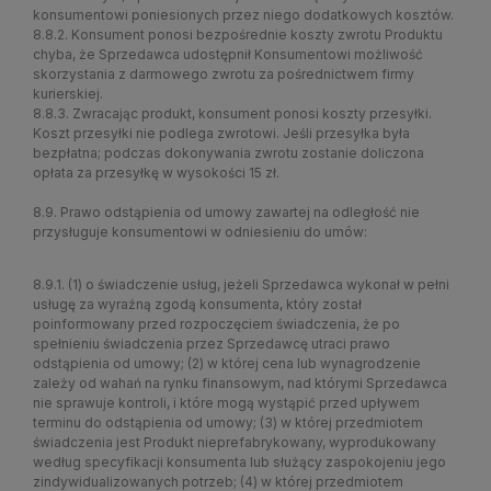
konsumentowi poniesionych przez niego dodatkowych kosztów.
8.8.2. Konsument ponosi bezpośrednie koszty zwrotu Produktu
chyba, że Sprzedawca udostępnił Konsumentowi możliwość
skorzystania z darmowego zwrotu za pośrednictwem firmy
kurierskiej.
8.8.3. Zwracając produkt, konsument ponosi koszty przesyłki.
Koszt przesyłki nie podlega zwrotowi. Jeśli przesyłka była
bezpłatna; podczas dokonywania zwrotu zostanie doliczona
opłata za przesyłkę w w
ysokości 15 zł.
8.9. Prawo odstąpienia od umowy zawartej na odległość nie
przysługuje konsumentowi w odniesieniu do umów:
8.9.1. (1) o świadczenie usług, jeżeli Sprzedawca wykonał w pełni
usługę za wyraźną zgodą konsumenta, który został
poinformowany przed rozpoczęciem świadczenia, że po
spełnieniu świadczenia przez Sprzedawcę utraci prawo
odstąpienia od umowy; (2) w której cena lub wynagrodzenie
zależy od wahań na rynku finansowym, nad którymi Sprzedawca
nie sprawuje kontroli, i które mogą wystąpić przed upływem
terminu do odstąpienia od umowy; (3) w której przedmiotem
świadczenia jest Produkt nieprefabrykowany, wyprodukowany
według specyfikacji konsumenta lub służący zaspokojeniu jego
zindywidualizowanych potrzeb; (4) w której przedmiotem