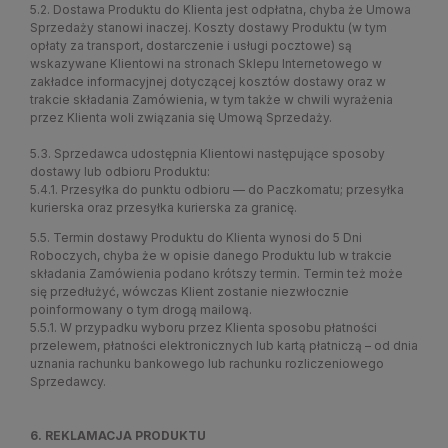
5.2. Dostawa Produktu do Klienta jest odpłatna, chyba że Umowa
Sprzedaży stanowi inaczej. Koszty dostawy Produktu (w tym
opłaty za transport, dostarczenie i usługi pocztowe) są
wskazywane Klientowi na stronach Sklepu Internetowego w
zakładce informacyjnej dotyczącej kosztów dostawy oraz w
trakcie składania Zamówienia, w tym także w chwili wyrażenia
przez Klienta woli związania się Umową Sprzedaży.
5.3. Sprzedawca udostępnia Klientowi następujące sposoby
dostawy lub odbioru Produktu:
5.4.1. Przesyłka do punktu odbioru — do Paczkomatu; przesyłka
kurierska oraz przesyłka kurierska za granicę.
5.5. Termin dostawy Produktu do Klienta wynosi do 5 Dni
Roboczych, chyba że w opisie danego Produktu lub w trakcie
składania Zamówienia podano krótszy termin. Termin też może
się przedłużyć, wówczas Klient zostanie niezwłocznie
poinformowany o tym drogą mailową.
5.5.1. W przypadku wyboru przez Klienta sposobu płatności
przelewem, płatności elektronicznych lub kartą płatniczą – od dnia
uznania rachunku bankowego lub rachunku rozliczeniowego
Sprzedawcy.
6. REKLAMACJA PRODUKTU