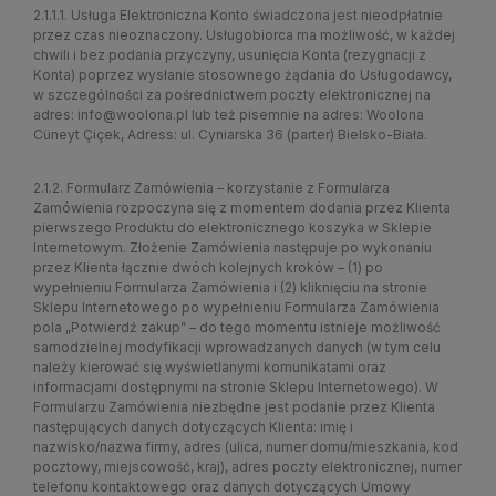
2.1.1.1. Usługa Elektroniczna Konto świadczona jest nieodpłatnie
przez czas nieoznaczony. Usługobiorca ma możliwość, w każdej
chwili i bez podania przyczyny, usunięcia Konta (rezygnacji z
Konta) poprzez wysłanie stosownego żądania do Usługodawcy,
w szczególności za pośrednictwem poczty elektronicznej na
adres: info@woolona.pl lub też pisemnie na adres: Woolona
Cüneyt Çiçek, Adress: ul. Cyniarska 36 (parter) Bielsko-Biała.
2.1.2. Formularz Zamówienia – korzystanie z Formularza
Zamówienia rozpoczyna się z momentem dodania przez Klienta
pierwszego Produktu do elektronicznego koszyka w Sklepie
Internetowym. Złożenie Zamówienia następuje po wykonaniu
przez Klienta łącznie dwóch kolejnych kroków – (1) po
wypełnieniu Formularza Zamówienia i (2) kliknięciu na stronie
Sklepu Internetowego po wypełnieniu Formularza Zamówienia
pola „Potwierdź zakup” – do tego momentu istnieje możliwość
samodzielnej modyfikacji wprowadzanych danych (w tym celu
należy kierować się wyświetlanymi komunikatami oraz
informacjami dostępnymi na stronie Sklepu Internetowego). W
Formularzu Zamówienia niezbędne jest podanie przez Klienta
następujących danych dotyczących Klienta: imię i
nazwisko/nazwa firmy, adres (ulica, numer domu/mieszkania, kod
pocztowy, miejscowość, kraj), adres poczty elektronicznej, numer
telefonu kontaktowego oraz danych dotyczących Umowy