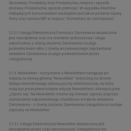
Sprzedaży: Produkt/y, ilość Produktu/ów, miejsce i sposób
dostawy Produktu/ów, sposób płatności. W wypadku Klientów
niebędących konsumentami niezbędne jest także podanie nazwy
firmy oraz numeru NIP w miejscu "Komentarz do zamówienia".
2.1.2.1. Usługa Elektroniczna Formularz Zamówienia świadczona
jest nieodpłatnie oraz ma charakter jednorazowy i ulega
zakończeniu z chwilą złożenia Zamówienia za jego
pośrednictwem albo z chwilą wcześniejszego zaprzestania
składania Zamówienia za jego pośrednictwem przez
Usługobiorcę.
2.1.3. Newsletter – korzystanie z Newslettera następuje po
wejściu na stronę główną "Newsletter” widocznej na stronie
Sklepu Internetowego adresu poczty elektronicznej, na który
mają być przesyłane kolejne edycje Newslettera i kliknięciu pola
„Zapisz się”. Na Newsletter można się również zapisać poprzez
zaznaczenie odpowiedniego checkboxa w trakcie składania
Zamówienia – z chwilą złożenia Zamówienia Usługobiorca zostaje
zapisany na Newsletter.
2.1.3.1. Usługa Elektroniczna Newsletter świadczona jest
nieodpłatnie przez czas nieoznaczony. Usługobiorca ma