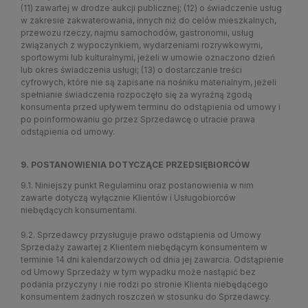
(11) zawartej w drodze aukcji publicznej; (12) o świadczenie usług
w zakresie zakwaterowania, innych niż do celów mieszkalnych,
przewozu rzeczy, najmu samochodów, gastronomii, usług
związanych z wypoczynkiem, wydarzeniami rozrywkowymi,
sportowymi lub kulturalnymi, jeżeli w umowie oznaczono dzień
lub okres świadczenia usługi; (13) o dostarczanie treści
cyfrowych, które nie są zapisane na nośniku materialnym, jeżeli
spełnianie świadczenia rozpoczęło się za wyraźną zgodą
konsumenta przed upływem terminu do odstąpienia od umowy i
po poinformowaniu go przez Sprzedawcę o utracie prawa
odstąpienia od umowy.
9. POSTANOWIENIA DOTYCZĄCE PRZEDSIĘBIORCÓW
9.1. Niniejszy punkt Regulaminu oraz postanowienia w nim
zawarte dotyczą wyłącznie Klientów i Usługobiorców
niebędących konsumentami.
9.2. Sprzedawcy przysługuje prawo odstąpienia od Umowy
Sprzedaży zawartej z Klientem niebędącym konsumentem w
terminie 14 dni kalendarzowych od dnia jej zawarcia. Odstąpienie
od Umowy Sprzedaży w tym wypadku może nastąpić bez
podania przyczyny i nie rodzi po stronie Klienta niebędącego
konsumentem żadnych roszczeń w stosunku do Sprzedawcy.