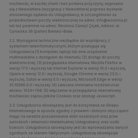
możliwość, w każdej chwili i bez podania przyczyny, wypisania
się z Newslettera (rezygnacji z Newslettera) poprzez wysłanie
stosownego żądania do Usługodawcy, w szczególności za
pośrednictwem poczty elektronicznej na adres: info@woolona.pl
lub też pisemnie na adres: Woolona Cüneyt Çiçek, Adress: ul.
Cyniarska 36 (parter) Bielsko-Biała.
2.2. Wymagania techniczne niezbędne do współpracy z
systemem teleinformatycznym, którym posługuje się
Usługodawca:(1) komputer, laptop lub inne urządzenie
multimedialne z dostępem do Internetu; (2) dostęp do poczty
elektronicznej; (3) przeglądarka internetowa: Mozilla Firefox w
wersji 17.0 i wyższej lub Internet Explorer w wersji 10.0 i wyższej,
Opera w wersji 12.0 i wyższej, Google Chrome w wersji 23.0. i
wyższej, Safari w wersji 5.0 i wyższej, Microsoft Edge w wersji
25.10586.0.0 i wyższej; (4) zalecana minimalna rozdzielczość
ekranu: 1024x768; (5) włączenie w przeglądarce internetowej
możliwości zapisu plików Cookies oraz obsługi Javascript.
2.3. Usługobiorca obowiązany jest do korzystania ze Sklepu
Internetowego w sposób zgodny z prawem i dobrymi obyczajami
mając na uwadze poszanowanie dóbr osobistych oraz praw
autorskich i własności intelektualnej Usługodawcy oraz osób
trzecich. Usługobiorca obowiązany jest do wprowadzania danych
zgodnych ze stanem faktycznym. Usługobiorcę obowiązuje