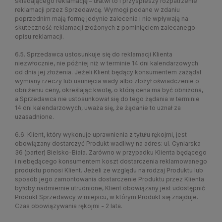
składającego reklamację – ułatwi to i przyspieszy rozpatrzenie
reklamacji przez Sprzedawcę. Wymogi podane w zdaniu
poprzednim mają formę jedynie zalecenia i nie wpływają na
skuteczność reklamacji złożonych z pominięciem zalecanego
opisu reklamacji.
6.5. Sprzedawca ustosunkuje się do reklamacji Klienta
niezwłocznie, nie później niż w terminie 14 dni kalendarzowych
od dnia jej złożenia. Jeżeli Klient będący konsumentem zażądał
wymiany rzeczy lub usunięcia wady albo złożył oświadczenie o
obniżeniu ceny, określając kwotę, o którą cena ma być obniżona,
a Sprzedawca nie ustosunkował się do tego żądania w terminie
14 dni kalendarzowych, uważa się, że żądanie to uznał za
uzasadnione.
6.6. Klient, który wykonuje uprawnienia z tytułu rękojmi, jest
obowiązany dostarczyć Produkt wadliwy na adres: ul. Cyniarska
36 (parter) Bielsko-Biała. Zarówno w przypadku Klienta będącego
i niebędącego konsumentem koszt dostarczenia reklamowanego
produktu ponosi Klient. Jeżeli ze względu na rodzaj Produktu lub
sposób jego zamontowania dostarczenie Produktu przez Klienta
byłoby nadmiernie utrudnione, Klient obowiązany jest udostępnić
Produkt Sprzedawcy w miejscu, w którym Produkt się znajduje.
Czas obowiązywania rękojmi - 2 lata.