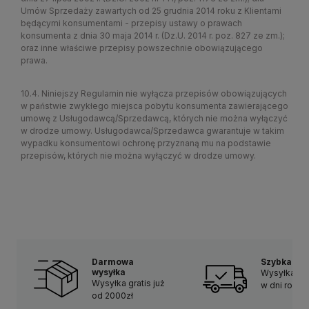
Umów Sprzedaży zawartych od 25 grudnia 2014 roku z Klientami
będącymi konsumentami - przepisy ustawy o prawach
konsumenta z dnia 30 maja 2014 r. (Dz.U. 2014 r. poz. 827 ze zm.);
oraz inne właściwe przepisy powszechnie obowiązującego
prawa.
10.4. Niniejszy Regulamin nie wyłącza przepisów obowiązujących
w państwie zwykłego miejsca pobytu konsumenta zawierającego
umowę z Usługodawcą/Sprzedawcą, których nie można wyłączyć
w drodze umowy. Usługodawca/Sprzedawca gwarantuje w takim
wypadku konsumentowi ochronę przyznaną mu na podstawie
przepisów, których nie można wyłączyć w drodze umowy.
Darmowa
Szybka do
wysyłka
Wysyłka w 
Wysyłka gratis już
w dni robo
od 2000zł