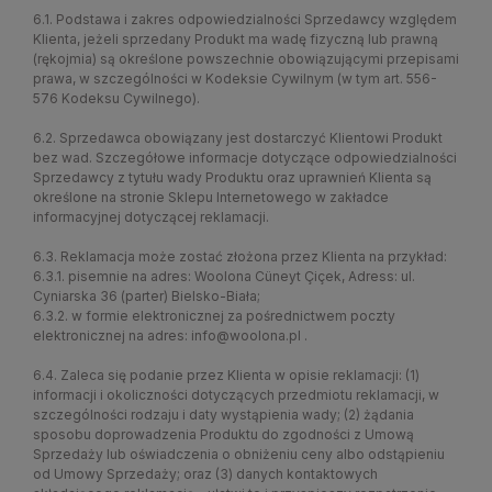
6.1. Podstawa i zakres odpowiedzialności Sprzedawcy względem
Klienta, jeżeli sprzedany Produkt ma wadę fizyczną lub prawną
(rękojmia) są określone powszechnie obowiązującymi przepisami
prawa, w szczególności w Kodeksie Cywilnym (w tym art. 556-
576 Kodeksu Cywilnego).
6.2. Sprzedawca obowiązany jest dostarczyć Klientowi Produkt
bez wad. Szczegółowe informacje dotyczące odpowiedzialności
Sprzedawcy z tytułu wady Produktu oraz uprawnień Klienta są
określone na stronie Sklepu Internetowego w zakładce
informacyjnej dotyczącej reklamacji.
6.3. Reklamacja może zostać złożona przez Klienta na przykład:
6.3.1. pisemnie na adres: Woolona Cüneyt Çiçek, Adress: ul.
Cyniarska 36 (parter) Bielsko-Biała;
6.3.2. w formie elektronicznej za pośrednictwem poczty
elektronicznej na adres: info@woolona.pl .
6.4. Zaleca się podanie przez Klienta w opisie reklamacji: (1)
informacji i okoliczności dotyczących przedmiotu reklamacji, w
szczególności rodzaju i daty wystąpienia wady; (2) żądania
sposobu doprowadzenia Produktu do zgodności z Umową
Sprzedaży lub oświadczenia o obniżeniu ceny albo odstąpieniu
od Umowy Sprzedaży; oraz (3) danych kontaktowych