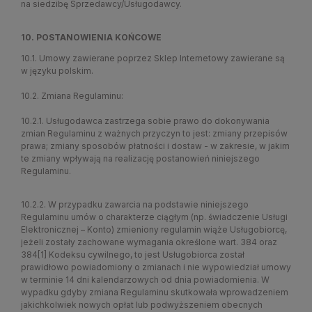
na siedzibę Sprzedawcy/Usługodawcy.
10. POSTANOWIENIA KOŃCOWE
10.1. Umowy zawierane poprzez Sklep Internetowy zawierane są
w języku polskim.
10.2. Zmiana Regulaminu:
10.2.1. Usługodawca zastrzega sobie prawo do dokonywania
zmian Regulaminu z ważnych przyczyn to jest: zmiany przepisów
prawa; zmiany sposobów płatności i dostaw - w zakresie, w jakim
te zmiany wpływają na realizację postanowień niniejszego
Regulaminu.
10.2.2. W przypadku zawarcia na podstawie niniejszego
Regulaminu umów o charakterze ciągłym (np. świadczenie Usługi
Elektronicznej – Konto) zmieniony regulamin wiąże Usługobiorcę,
jeżeli zostały zachowane wymagania określone wart. 384 oraz
384[1] Kodeksu cywilnego, to jest Usługobiorca został
prawidłowo powiadomiony o zmianach i nie wypowiedział umowy
w terminie 14 dni kalendarzowych od dnia powiadomienia. W
wypadku gdyby zmiana Regulaminu skutkowała wprowadzeniem
jakichkolwiek nowych opłat lub podwyższeniem obecnych