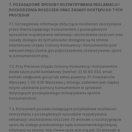
7. POZASĄDOWE SPOSOBY ROZPATRYWANIA REKLAMACJI I
DOCHODZENIA ROSZCZEŃ ORAZ ZASADY DOSTĘPU DO TYCH
PROCEDUR
7.1. Szczegółowe informacje dotyczące możliwości skorzystania
przez Klienta będącego konsumentem z pozasądowych
sposobów rozpatrywania reklamacji i dochodzenia roszczeń oraz
zasady dostępu do tych procedur dostępne są na stronie
internetowej Urzędu Ochrony Konkurencji i Konsumentów pod
adresem:
https://uokik.gov.pl/pozasadowe_rozwiazywanie_sporo
w_konsumenckich.php.
7.2. Przy Prezesie Urzędu Ochrony Konkurencji i Konsumentów
działa także punkt kontaktowy (telefon: 22 55 60 333, email:
kontakt.adr@uokik.gov.pl lub adres pisemny: Pl. Powstańców
Warszawy 1, 00-030 Warszawa.), którego zadaniem jest między
innymi udzielanie pomocy konsumentom w sprawach
dotyczących pozasądowego rozwiązywania sporów
konsumenckich.
7.3. Konsument posiada następujące przykładowe możliwości
skorzystania z pozasądowych sposobów rozpatrywania
reklamacji i dochodzenia roszczeń: (1) wniosek o rozstrzygnięcie
sporu do stałego polubownego sądu konsumenckiego(więcej
informacji na stronie:
http://www.spsk.wiih.org.pl/
); (2) wniosek w