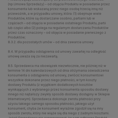
(np.Umowa Sprzedaży) – od objęcia Produktu w posiadanie przez
konsumenta lub wskazaną przez niego osobę trzecią inną niż
przewoźnik, a w przypadku umowy, która: (1) obejmuje wiele
Produktów, które są dostarczane osobno, partiami lub w
częściach – od objęcia w posiadanie ostatniego Produktu, partii
lub części albo (2) polega na regularnym dostarczaniu Produktów
przez czas oznaczony – od objęcia w posiadanie pierwszego z
Produktów;
8.3.2. dla pozostałych umów – od dnia zawarcia umowy.
8.4. W przypadku odstąpienia od umowy zawartej na odległość
umowę uważa się za niezawartą.
8.5. Sprzedawca ma obowiązek niezwłocznie, nie później niż w
terminie 14 dni kalendarzowych od dnia otrzymania oświadczenia
konsumenta o odstąpieniu od umowy, zwrócić konsumentowi
wszystkie dokonane przez niego płatności, w tym koszty
dostawy Produktu (z wyjątkiem dodatkowych kosztów
wynikających z wybranego przez konsumenta sposobu dostawy
innego niż najtańszy zwykły sposób dostawy dostępny w Sklepie
Internetowym). Sprzedawca dokonuje zwrotu płatności przy
użyciu takiego samego sposobu płatności, jakiego użył
konsument, chyba że konsument wyraźnie zgodził się na inny
sposób zwrotu, który nie wiąże się dla niego z żadnymi kosztami.
Jeżeli Sprzedawca nie zaproponował, że sam odbierze Produkt