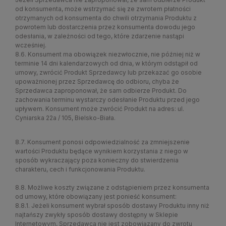
od konsumenta, może wstrzymać się ze zwrotem płatności
otrzymanych od konsumenta do chwili otrzymania Produktu z
powrotem lub dostarczenia przez konsumenta dowodu jego
odesłania, w zależności od tego, które zdarzenie nastąpi
wcześniej.
8.6. Konsument ma obowiązek niezwłocznie, nie później niż w
terminie 14 dni kalendarzowych od dnia, w którym odstąpił od
umowy, zwrócić Produkt Sprzedawcy lub przekazać go osobie
upoważnionej przez Sprzedawcę do odbioru, chyba że
Sprzedawca zaproponował, że sam odbierze Produkt. Do
zachowania terminu wystarczy odesłanie Produktu przed jego
upływem. Konsument może zwrócić Produkt na adres: ul.
Cyniarska 22a / 105, Bielsko-Biała.
8.7. Konsument ponosi odpowiedzialność za zmniejszenie
wartości Produktu będące wynikiem korzystania z niego w
sposób wykraczający poza konieczny do stwierdzenia
charakteru, cech i funkcjonowania Produktu.
8.8. Możliwe koszty związane z odstąpieniem przez konsumenta
od umowy, które obowiązany jest ponieść konsument:
8.8.1. Jeżeli konsument wybrał sposób dostawy Produktu inny niż
najtańszy zwykły sposób dostawy dostępny w Sklepie
Internetowym, Sprzedawca nie jest zobowiązany do zwrotu