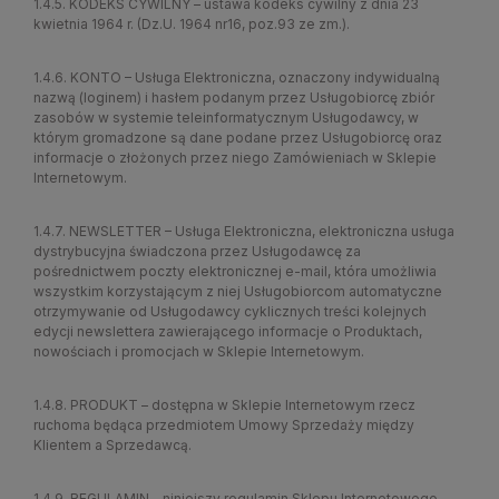
1.4.5. KODEKS CYWILNY – ustawa kodeks cywilny z dnia 23
kwietnia 1964 r. (Dz.U. 1964 nr16, poz.93 ze zm.).
1.4.6. KONTO – Usługa Elektroniczna, oznaczony indywidualną
nazwą (loginem) i hasłem podanym przez Usługobiorcę zbiór
zasobów w systemie teleinformatycznym Usługodawcy, w
którym gromadzone są dane podane przez Usługobiorcę oraz
informacje o złożonych przez niego Zamówieniach w Sklepie
Internetowym.
1.4.7. NEWSLETTER – Usługa Elektroniczna, elektroniczna usługa
dystrybucyjna świadczona przez Usługodawcę za
pośrednictwem poczty elektronicznej e-mail, która umożliwia
wszystkim korzystającym z niej Usługobiorcom automatyczne
otrzymywanie od Usługodawcy cyklicznych treści kolejnych
edycji newslettera zawierającego informacje o Produktach,
nowościach i promocjach w Sklepie Internetowym.
1.4.8. PRODUKT – dostępna w Sklepie Internetowym rzecz
ruchoma będąca przedmiotem Umowy Sprzedaży między
Klientem a Sprzedawcą.
1.4.9. REGULAMIN – niniejszy regulamin Sklepu Internetowego.