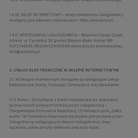
1.4.10. SKLEP INTERNETOWY – sklep internetowy Usługodawcy
dostępny pod adresem internetowym:
https://woolona.pl/
.
1.4.11. SPRZEDAWCA; USŁUGODAWCA – Woolona Cüneyt Çiçek,
Adress: ul. Cyniarska 36 (parter) Bielsko-Biała. Numer NIP
9372746545, REGON 523090596 adres poczty elektronicznej:
info@woolona.pl.
2. USŁUGI ELEKTRONICZNE W SKLEPIE INTERNETOWYM
2.1. W Sklepie Internetowym dostępne są następujące Usługi
Elektroniczne: Konto, Formularz Zamówienia oraz Newsletter.
2.1.1. Konto – korzystanie z Konta możliwe jest po wykonaniu
łącznie trzech kolejnych kroków przez Usługobiorcę –
(1)wypełnieniu Formularza Rejestracji, (2) kliknięciu pola „Załóż
konto”. W Formularzu Rejestracji niezbędne jest podanie przez
Usługobiorcę następujących danych Usługobiorcy: imię i
nazwisko, adres poczty elektronicznej oraz hasło.