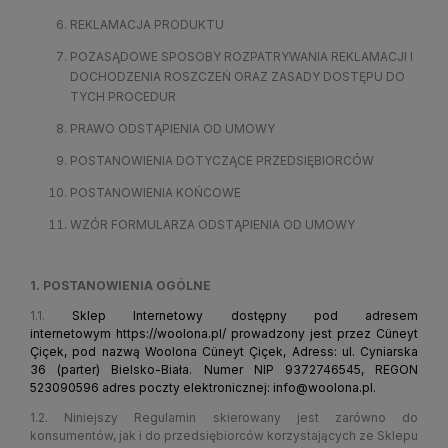
REKLAMACJA PRODUKTU
POZASĄDOWE SPOSOBY ROZPATRYWANIA REKLAMACJI I
DOCHODZENIA ROSZCZEŃ ORAZ ZASADY DOSTĘPU DO
TYCH PROCEDUR
PRAWO ODSTĄPIENIA OD UMOWY
POSTANOWIENIA DOTYCZĄCE PRZEDSIĘBIORCÓW
POSTANOWIENIA KOŃCOWE
WZÓR FORMULARZA ODSTĄPIENIA OD UMOWY
1. POSTANOWIENIA OGÓLNE
1.1.
Sklep Internetowy dostępny pod adresem
internetowym
https://woolona.pl/
prowadzony jest przez Cüneyt
Çiçek, pod nazwą Woolona Cüneyt Çiçek, Adress: ul. Cyniarska
36 (parter) Bielsko-Biała. Numer NIP 9372746545, REGON
523090596 adres poczty elektronicznej:
info@woolona.pl
.
1.2. Niniejszy Regulamin skierowany jest zarówno do
konsumentów, jak i do przedsiębiorców korzystających ze Sklepu