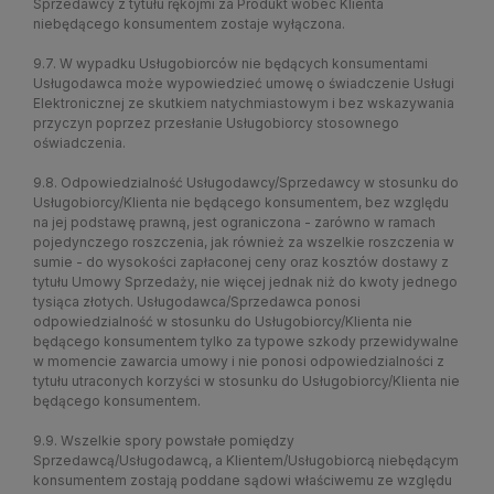
Sprzedawcy z tytułu rękojmi za Produkt wobec Klienta
niebędącego konsumentem zostaje wyłączona.
9.7. W wypadku Usługobiorców nie będących konsumentami
Usługodawca może wypowiedzieć umowę o świadczenie Usługi
Elektronicznej ze skutkiem natychmiastowym i bez wskazywania
przyczyn poprzez przesłanie Usługobiorcy stosownego
oświadczenia.
9.8. Odpowiedzialność Usługodawcy/Sprzedawcy w stosunku do
Usługobiorcy/Klienta nie będącego konsumentem, bez względu
na jej podstawę prawną, jest ograniczona - zarówno w ramach
pojedynczego roszczenia, jak również za wszelkie roszczenia w
sumie - do wysokości zapłaconej ceny oraz kosztów dostawy z
tytułu Umowy Sprzedaży, nie więcej jednak niż do kwoty jednego
tysiąca złotych. Usługodawca/Sprzedawca ponosi
odpowiedzialność w stosunku do Usługobiorcy/Klienta nie
będącego konsumentem tylko za typowe szkody przewidywalne
w momencie zawarcia umowy i nie ponosi odpowiedzialności z
tytułu utraconych korzyści w stosunku do Usługobiorcy/Klienta nie
będącego konsumentem.
9.9. Wszelkie spory powstałe pomiędzy
Sprzedawcą/Usługodawcą, a Klientem/Usługobiorcą niebędącym
konsumentem zostają poddane sądowi właściwemu ze względu