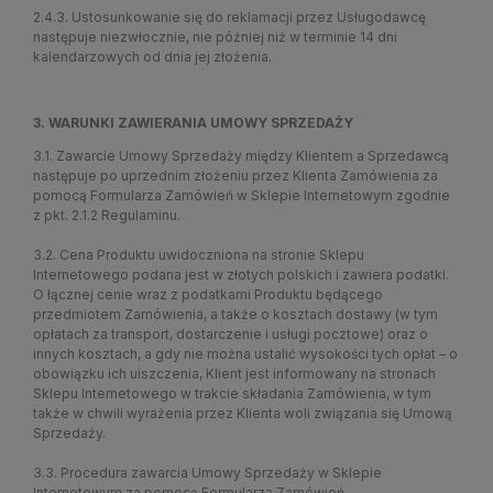
2.4.3. Ustosunkowanie się do reklamacji przez Usługodawcę
następuje niezwłocznie, nie później niż w terminie 14 dni
kalendarzowych od dnia jej złożenia.
3. WARUNKI ZAWIERANIA UMOWY SPRZEDAŻY
3.1. Zawarcie Umowy Sprzedaży między Klientem a Sprzedawcą
następuje po uprzednim złożeniu przez Klienta Zamówienia za
pomocą Formularza Zamówień w Sklepie Internetowym zgodnie
z pkt. 2.1.2 Regulaminu.
3.2. Cena Produktu uwidoczniona na stronie Sklepu
Internetowego podana jest w złotych polskich i zawiera podatki.
O łącznej cenie wraz z podatkami Produktu będącego
przedmiotem Zamówienia, a także o kosztach dostawy (w tym
opłatach za transport, dostarczenie i usługi pocztowe) oraz o
innych kosztach, a gdy nie można ustalić wysokości tych opłat – o
obowiązku ich uiszczenia, Klient jest informowany na stronach
Sklepu Internetowego w trakcie składania Zamówienia, w tym
także w chwili wyrażenia przez Klienta woli związania się Umową
Sprzedaży.
3.3. Procedura zawarcia Umowy Sprzedaży w Sklepie
Internetowym za pomocą Formularza Zamówień