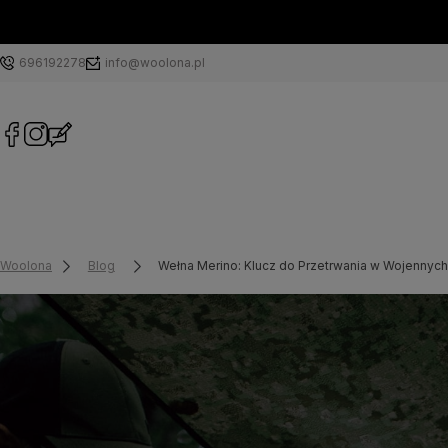
696192278
info@woolona.pl
Woolona
Blog
Wełna Merino: Klucz do Przetrwania w Wojennyc