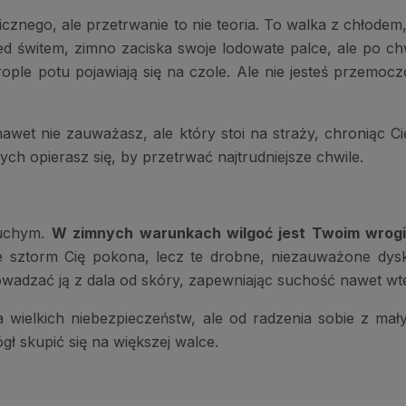
icznego, ale przetrwanie to nie teoria. To walka z chłodem
ed świtem, zimno zaciska swoje lodowate palce, ale po chw
ople potu pojawiają się na czole. Ale nie jesteś przemocz
awet nie zauważasz, ale który stoi na straży, chroniąc Cię
ch opierasz się, by przetrwać najtrudniejsze chwile.
suchym.
W zimnych warunkach wilgoć jest Twoim wrog
 nie sztorm Cię pokona, lecz te drobne, niezauważone dys
owadzać ją z dala od skóry, zapewniając suchość nawet wted
ia wielkich niebezpieczeństw, ale od radzenia sobie z ma
gł skupić się na większej walce.