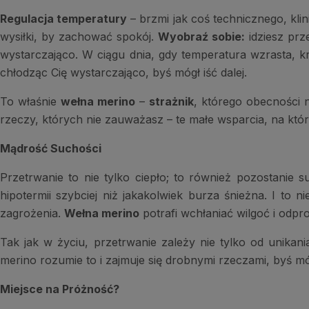
Regulacja temperatury
– brzmi jak coś technicznego, klin
wysiłki, by zachować spokój.
Wyobraź sobie:
idziesz prz
wystarczająco. W ciągu dnia, gdy temperatura wzrasta, kr
chłodząc Cię wystarczająco, byś mógł iść dalej.
To właśnie
wełna merino
–
strażnik
, którego obecności n
rzeczy, których nie zauważasz – te małe wsparcia, na który
Mądrość Suchości
Przetrwanie to nie tylko ciepło; to również pozostanie 
hipotermii szybciej niż jakakolwiek burza śnieżna. I to
zagrożenia.
Wełna merino
potrafi wchłaniać wilgoć i odpr
Tak jak w życiu, przetrwanie zależy nie tylko od unikan
merino rozumie to i zajmuje się drobnymi rzeczami, byś mó
Miejsce na Próżność?