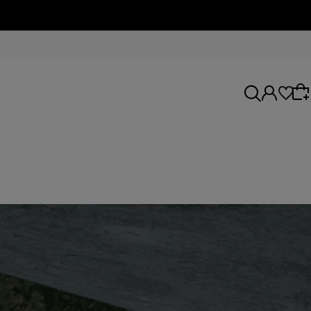
Wybierz coś dla siebie z naszej aktualnej
oferty lub zaloguj się, aby przywrócić dodane
produkty do listy z poprzedniej sesji.