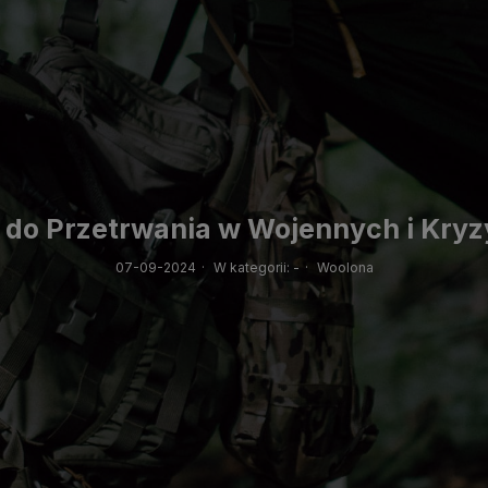
z do Przetrwania w Wojennych i Kr
07-09-2024
·
W kategorii:
-
·
Woolona