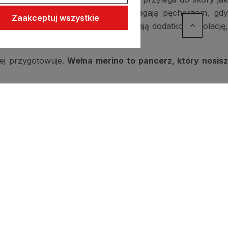
tki z wełny merino
, które zapobiegają pęcherzom, gdy
Zaakceptuj wszystkie
ładasz
swetry i bluzy
, które zapewniają dodatkową izolację
iej przygotowuje.
Wełna merino to pancerz, który nosisz
trwa.
Wełna merino to cicha obietnica
, że bez względu n
szystko inne się zawali. Czasami przetrwanie polega na tym,
wić.
Wełna merino – to coś więcej niż tkanina.
To Twoj
winięty wokół Ciebie jak cichy strażnik.
h czasach komfort i przetrwanie nie są luksusem – s