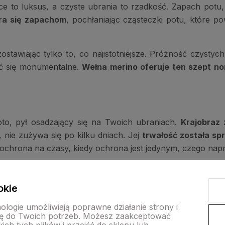
e to luksus, a czyste ubrania to rzadkość. Zapach potu, 
ra się zapachom
, pochłaniając cząsteczki potu, które p
zostawiając tylko to, co najistotniejsze. Próżność czyst
tać się monumentalne.
Wełna merino oferuje ten szept no
oto, pył osadzający się na Twoich ubraniach.
Krajobraz
, nie zużywa się po kilku dniach. Jej
trwałość została s
z, ochrona na czasy, kiedy ochrona jest jedynym, czego na
róbę czasu i okoliczności.
W przetrwaniu siła nie tkwi
wełna merino wytrzymuje próby żywiołów.
okie
nologie umożliwiają poprawne działanie strony i
ę do Twoich potrzeb. Możesz zaakceptować
e, a chłód wkrada się w Twoje kości? Zakładasz
wełnę mer