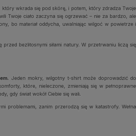
, który wkrada się pod skórę, i potem, który zdradza Twoj
ili Twoje ciało zaczyna się ogrzewać – nie za bardzo, ale
ony, bo materiał oddycha, uwalniając wilgoć w powietrze i
 przed bezlitosnymi siłami natury. W przetrwaniu liczą si
iem.
Jeden mokry, wilgotny t-shirt może doprowadzić d
komforty, które, nieleczone, zmieniają się w pełnoprawne
y, gdy świat wokół Ciebie się wali.
łymi problemami, zanim przerodzą się w katastrofy. Wełna