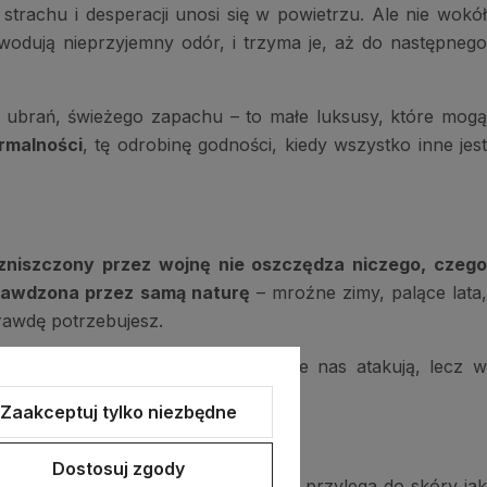
strachu i desperacji unosi się w powietrzu. Ale nie wokó
owodują nieprzyjemny odór, i trzyma je, aż do następneg
ych ubrań, świeżego zapachu – to małe luksusy, które mogą
rmalności
, tę odrobinę godności, kiedy wszystko inne jes
 zniszczony przez wojnę nie oszczędza niczego, czeg
prawdzona przez samą naturę
– mroźne zimy, palące lata
prawdę potrzebujesz.
 tylko w oporze przed siłami, które nas atakują, lecz 
Zaakceptuj tylko niezbędne
Dostosuj zgody
ino.
Bielizna termoaktywna
, która przylega do skóry ja