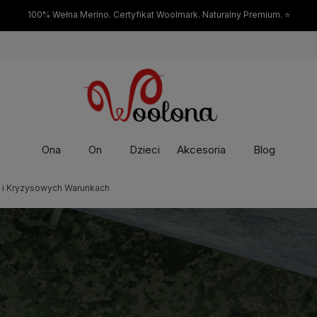
100% Wełna Merino. Certyfikat Woolmark. Naturalny Premium. ⭐
Ona
On
Dzieci
Akcesoria
Blog
h i Kryzysowych Warunkach