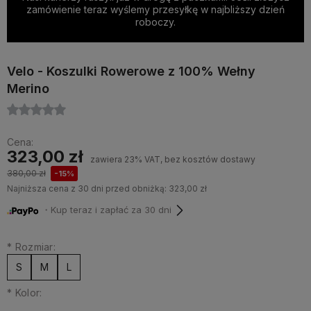
zamówienie teraz wyślemy przesyłkę w najbliższy dzień
roboczy.
Velo - Koszulki Rowerowe z 100% Wełny
Merino
Cena:
323,00 zł
zawiera 23% VAT, bez kosztów dostawy
380,00 zł
-15%
Najniższa cena z 30 dni przed obniżką:
323,00 zł
・Kup teraz i zapłać za 30 dni
*
Rozmiar:
S
M
L
*
Kolor: