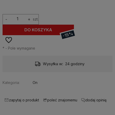
-
+
szt.
DO KOSZYKA
-15%
*
- Pole wymagane
Wysyłka w:
24 godziny
Kategoria:
On
zapytaj o produkt
dodaj opinię
poleć znajomemu