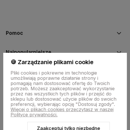
polityce prywatności
Pomoc
Najpopularniejsze
🍪 Zarządzanie plikami cookie
Moje konto
Pliki cookies i pokrewne im technologie
umożliwiają poprawne działanie strony i
pomagają nam dostosować ofertę do Twoich
potrzeb. Możesz zaakceptować wykorzystanie
Płatności i dostawa
przez nas wszystkich tych plików i przejść do
sklepu lub dostosować użycie plików do swoich
preferencji, wybierając opcję "Dostosuj zgody".
Więcej o plikach cookies przeczytasz w naszej
Informacje
Polityce prywatności.
Zaakceptuj tylko niezbędne
O nas