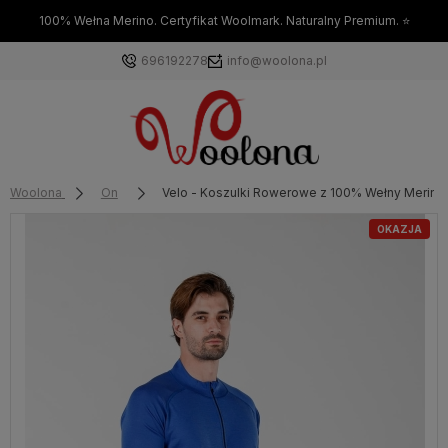
100% Wełna Merino. Certyfikat Woolmark. Naturalny Premium. ⭐
696192278
info@woolona.pl
Woolona
On
Velo - Koszulki Rowerowe z 100% Wełny Merino
OKAZJA