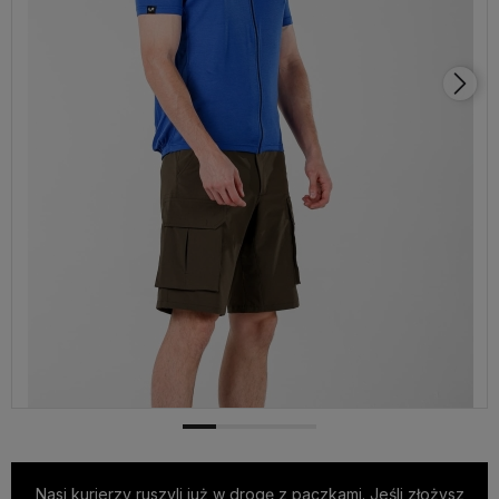
Nasi kurierzy ruszyli już w drogę z paczkami. Jeśli złożysz