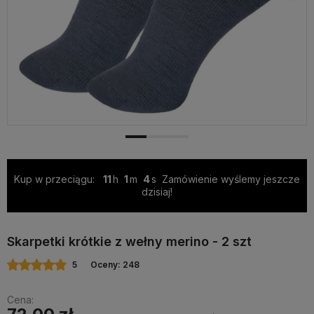
Kup w przeciągu:
11
1
3
Zamówienie wyślemy jeszcze
dzisiaj!
Skarpetki krótkie z wełny merino - 2 szt
5
Oceny: 248
Cena: