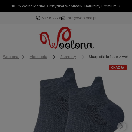
100% Wełna Merino. Certyfikat Woolmark. Naturalny Premium. ⭐
696192278
info@woolona.pl
Woolona
Akcesoria
Skarpety
Skarpetki krótkie z wełny
OKAZJA