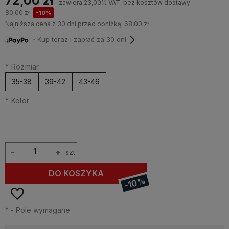
72,00 zł
zawiera 23,00% VAT, bez kosztów dostawy
80,00 zł
-10%
Najniższa cena z 30 dni przed obniżką:
68,00 zł
・Kup teraz i zapłać za 30 dni
*
Rozmiar:
35-38
39-42
43-46
*
Kolor:
-
+
szt.
DO KOSZYKA
-10%
*
- Pole wymagane