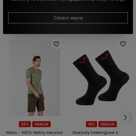
Zobacz więcej
Do ulubionych
Do ulubi
25%
OKAZJA
10%
OKAZJA
Notus - 100% Wełny merynos
Skarpety trekkingowe z