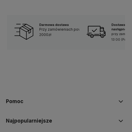
Darmowa dostawa
Dostawa
Przy zamówieniach powyżej
następnego 
przy zamówi
2000zł
13:00 (Pn–Pt)
Pomoc
Najpopularniejsze