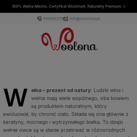
100% Wełna Merino. Certyfikat Woolmark. Naturalny Premium. ⭐
696192278
info@woolona.pl
W
ełna – prezent od natury
: Ludzki włos i
wełna mają wiele wspólnego, oba bowiem
są produktem naturalnym, który
ewoluował, by chronić ciało. Składa się ona głównie z
keratyny, mocnego i wytrzymałego białka. To dzięki
wełnie owce są w stanie przetrwać w różnorodnych