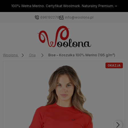
100% Wełna Merino. Certyfikat Woolmark. Naturalny Premium. ⭐
696192278
info@woolona.pl
Woolona
Ona
Bise – Koszulka 100% Merino (195 g/m²)
OKAZJA