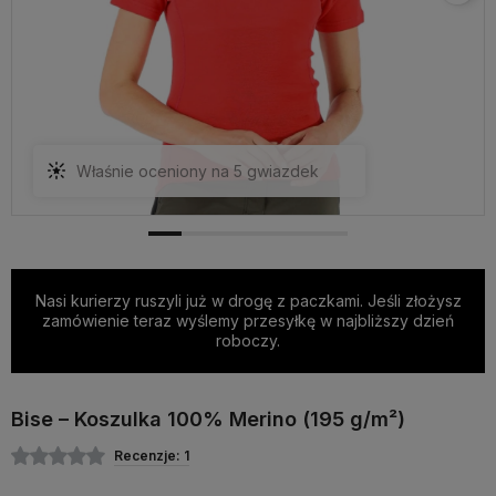
Właśnie oceniony na 5 gwiazdek
Nasi kurierzy ruszyli już w drogę z paczkami. Jeśli złożysz
zamówienie teraz wyślemy przesyłkę w najbliższy dzień
roboczy.
Bise – Koszulka 100% Merino (195 g/m²)
Recenzje: 1