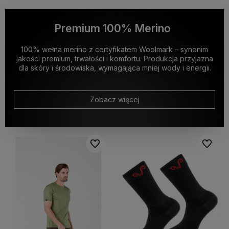
Premium 100% Merino
100% wełna merino z certyfikatem Woolmark – synonim
jakości premium, trwałości i komfortu. Produkcja przyjazna
dla skóry i środowiska, wymagająca mniej wody i energii.
Zobacz więcej
Do ulubionych
Do ulubi