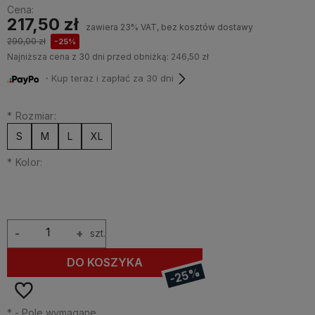
Cena:
217,50 zł
zawiera 23% VAT, bez kosztów dostawy
290,00 zł
-25%
Najniższa cena z 30 dni przed obniżką:
246,50 zł
・Kup teraz i zapłać za 30 dni
*
Rozmiar:
S
M
L
XL
*
Kolor:
-
+
szt.
DO KOSZYKA
-25%
*
- Pole wymagane