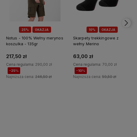
25%
OKAZJA
10%
OKAZJA
Notus - 100% Wełny merynos
Skarpety trekkingowe z
koszulka - 135gr
wełny Merino
217,50 zł
63,00 zł
Cena regularna:
290,00 zł
Cena regularna:
70,00 zł
-25%
-10%
Najniższa cena:
246,50 zł
Najniższa cena:
59,50 zł
Do koszyka
Do koszyka