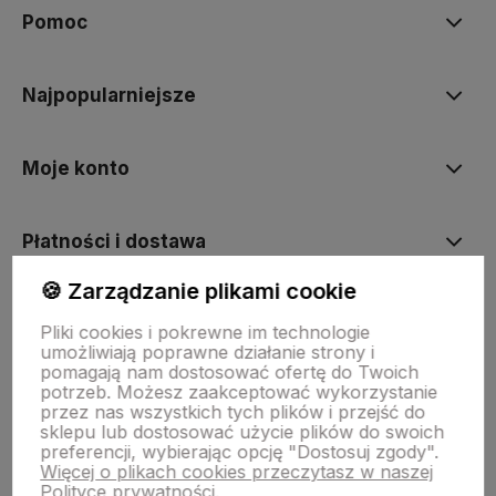
Pomoc
Najpopularniejsze
Moje konto
Płatności i dostawa
🍪 Zarządzanie plikami cookie
Informacje
Pliki cookies i pokrewne im technologie
umożliwiają poprawne działanie strony i
pomagają nam dostosować ofertę do Twoich
O nas
potrzeb. Możesz zaakceptować wykorzystanie
przez nas wszystkich tych plików i przejść do
sklepu lub dostosować użycie plików do swoich
preferencji, wybierając opcję "Dostosuj zgody".
Więcej o plikach cookies przeczytasz w naszej
Szablon Shoper Modern 3.0™
od GrowCommerce
Polityce prywatności.