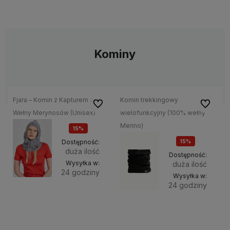
Kominy
Fjara – Komin z Kapturem z
Komin trekkingowy
Do ulubionych
Do ulubi
Wełny Merynosów (Unisex)
wielofunkcyjny (100% wełny
Merino)
15%
OKAZJA
Dostępność:
15%
duża ilość
OKAZJA
Dostępność:
Wysyłka w:
duża ilość
24 godziny
Wysyłka w:
24 godziny
Do
221,00 zł
Do
zawiera
102,00 zł
koszyka
23% VAT,
zawiera
bez
koszyk
23,00%