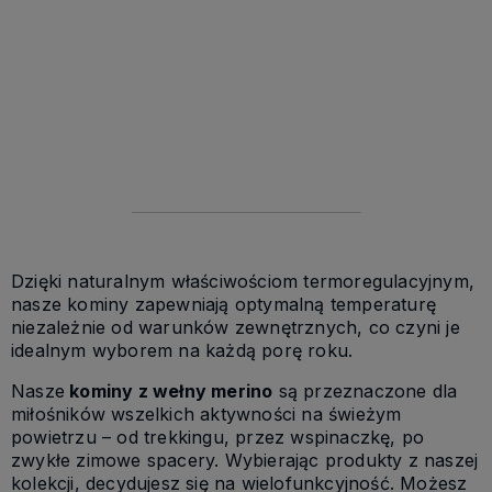
VAT, bez
kosztów
dostawy
120,00 zł
102,00 zł
Dzięki naturalnym właściwościom termoregulacyjnym,
nasze kominy zapewniają optymalną temperaturę
niezależnie od warunków zewnętrznych, co czyni je
idealnym wyborem na każdą porę roku.
Nasze
kominy z wełny merino
są przeznaczone dla
miłośników wszelkich aktywności na świeżym
powietrzu – od trekkingu, przez wspinaczkę, po
zwykłe zimowe spacery. Wybierając produkty z naszej
kolekcji, decydujesz się na wielofunkcyjność. Możesz