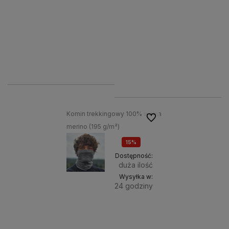
kosztów
VAT, bez
dostawy
kosztów
dostawy
260,00 zł
120,00 zł
221,00 zł
102,00 zł
Komin trekkingowy 100% wełna
Do ulubionych
merino (195 g/m²)
15%
OKAZJA
Dostępność:
duża ilość
Wysyłka w:
24 godziny
Do
102,00 zł
zawiera
koszyka
23,00%