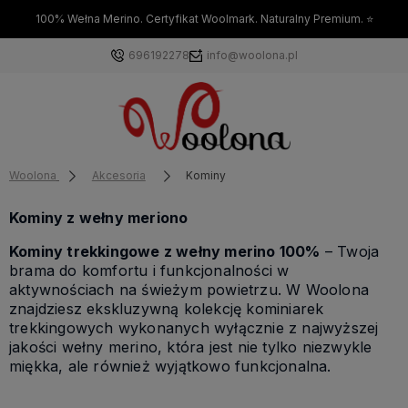
100% Wełna Merino. Certyfikat Woolmark. Naturalny Premium. ⭐
696192278
info@woolona.pl
Woolona
Akcesoria
Kominy
Kominy z wełny meriono
Kominy trekkingowe z wełny merino 100%
– Twoja
brama do komfortu i funkcjonalności w
aktywnościach na świeżym powietrzu. W Woolona
znajdziesz ekskluzywną kolekcję kominiarek
trekkingowych wykonanych wyłącznie z najwyższej
jakości wełny merino, która jest nie tylko niezwykle
miękka, ale również wyjątkowo funkcjonalna.